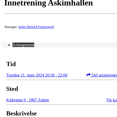
Innetrening Askimhallen
Arrangør:
Indre Østfold Frisbeegolf
Arrangement
Tid
Torsdag 21. mars 2024 20:30 - 22:00
Del arrangeme
Sted
Kirkegata 9
,
1807 Askim
Vis ka
Beskrivelse