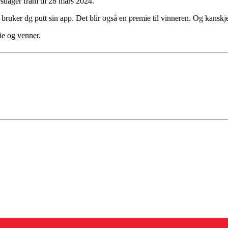
rsdager fram til 28 mars 2024.
bruker dg putt sin app. Det blir også en premie til vinneren. Og kanskje
ie og venner.