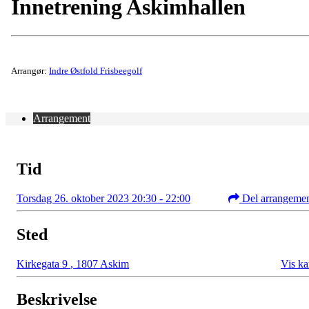
Innetrening Askimhallen
Arrangør:
Indre Østfold Frisbeegolf
Arrangement
Tid
Torsdag 26. oktober 2023 20:30 - 22:00
Del arrangeme
Sted
Kirkegata 9
,
1807 Askim
Vis ka
Beskrivelse