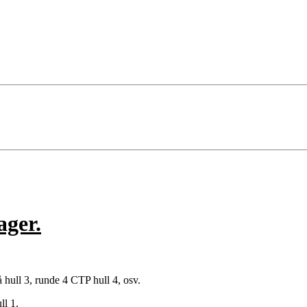
ager.
å hull 3, runde 4 CTP hull 4, osv.
ll 1.